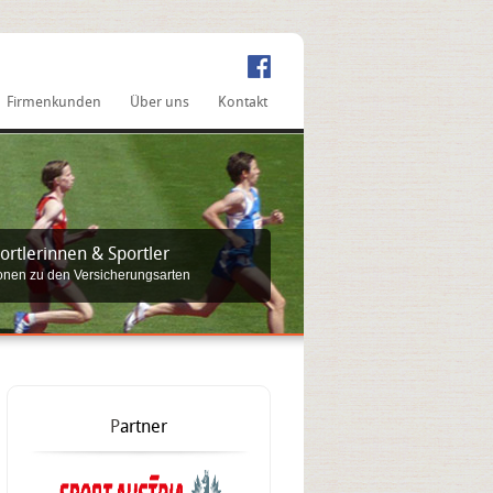
Firmenkunden
Über uns
Kontakt
ortlerinnen
&
Sportler
ionen zu den Versicherungsarten
P
artner