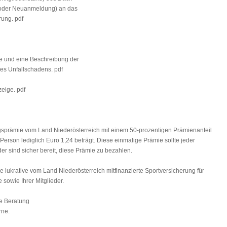
 oder Neuanmeldung) an das
rung. pdf
ge und eine Beschreibung der
es Unfallschadens. pdf
zeige. pdf
ngsprämie vom Land Niederösterreich mit einem 50-prozentigen Prämienanteil
Person lediglich Euro 1,24 beträgt. Diese einmalige Prämie sollte jeder
er sind sicher bereit, diese Prämie zu bezahlen.
e lukrative vom Land Niederösterreich mitfinanzierte Sportversicherung für
 sowie Ihrer Mitglieder.
e Beratung
rne.