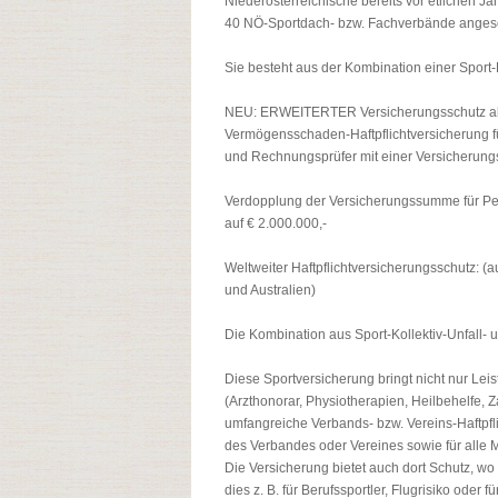
Niederösterreichische bereits vor etlichen Ja
40 NÖ-Sportdach- bzw. Fachverbände angesc
Sie besteht aus der Kombination einer Sport-K
NEU: ERWEITERTER Versicherungsschutz a
Vermögensschaden-Haftpflichtversicherung f
und Rechnungsprüfer mit einer Versicherun
Verdopplung der Versicherungssumme für P
auf € 2.000.000,-
Weltweiter Haftpflichtversicherungsschutz
und Australien)
Die Kombination aus Sport-Kollektiv-Unfall- u
Diese Sportversicherung bringt nicht nur Leis
(Arzthonorar, Physiotherapien, Heilbehelfe, Za
umfangreiche Verbands- bzw. Vereins-Haftpfli
des Verbandes oder Vereines sowie für alle M
Die Versicherung bietet auch dort Schutz, 
dies z. B. für Berufssportler, Flugrisiko oder