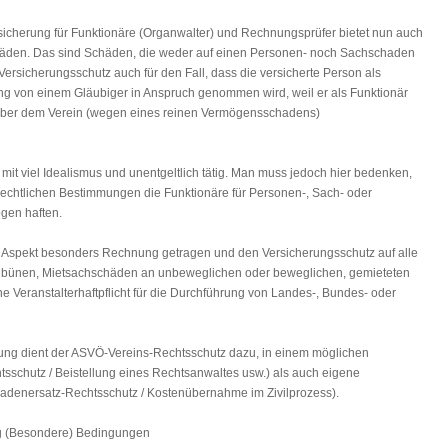
cherung für Funktionäre (Organwalter) und Rechnungsprüfer bietet nun auch
häden. Das sind Schäden, die weder auf einen Personen- noch Sachschaden
ersicherungsschutz auch für den Fall, dass die versicherte Person als
ng von einem Gläubiger in Anspruch genommen wird, weil er als Funktionär
über dem Verein (wegen eines reinen Vermögensschadens)
 mit viel Idealismus und unentgeltlich tätig. Man muss jedoch hier bedenken,
chtlichen Bestimmungen die Funktionäre für Personen-, Sach- oder
gen haften.
 Aspekt besonders Rechnung getragen und den Versicherungsschutz auf alle
ribünen, Mietsachschäden an unbeweglichen oder beweglichen, gemieteten
 Veranstalterhaftpflicht für die Durchführung von Landes-, Bundes- oder
ng dient der ASVÖ-Vereins-Rechtsschutz dazu, in einem möglichen
htsschutz / Beistellung eines Rechtsanwaltes usw.) als auch eigene
hadenersatz-Rechtsschutz / Kostenübernahme im Zivilprozess).
 (Besondere) Bedingungen