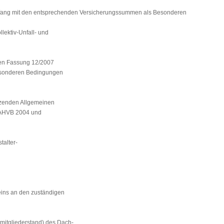
fang mit den entsprechenden Versicherungssummen als Besonderen
lektiv-Unfall- und
gen Fassung 12/2007
Besonderen Bedingungen
nzenden Allgemeinen
g AHVB 2004 und
talter-
eins an den zuständigen
mitgliederstand) des Dach-