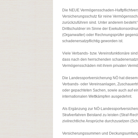
Die NEUE Vermögensschaden-Haftpflichtversi
Versicherungsschutz für reine Vermögenssc
zurückzuführen sind. Unter anderem besteht V
Drittschuldner im Sinne der Exekutionsordnu
(Organwalter) oder Rechnungsprüfer gegen
schadenersatzpflichtig geworden ist.
Viele Verbands- bzw. Vereinsfunktionäre sind
dass nach den herrschenden schadenersatzre
Vermögensschäden mit ihrem privaten Vermö
Die Landessportversicherung NÖ hat diesem
Verbands- oder Vereinsanlagen, Zuschauert
oder gepachteten Sachen, sowie auch auf eine
internationalen Wettkämpfen ausgedehnt.
Als Ergänzung zur NÖ-Landessportversicheru
Strafverfahren Beistand zu leisten (Straf-Rec
zivilrechtliche Ansprüche durchzusetzen (Sc
Versicherungssummen und Deckungsumfang