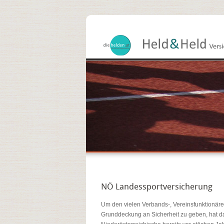
NÖ Landessportversicherung
Um den vielen Verbands-, Vereinsfunktionären
Grunddeckung an Sicherheit zu geben, hat d