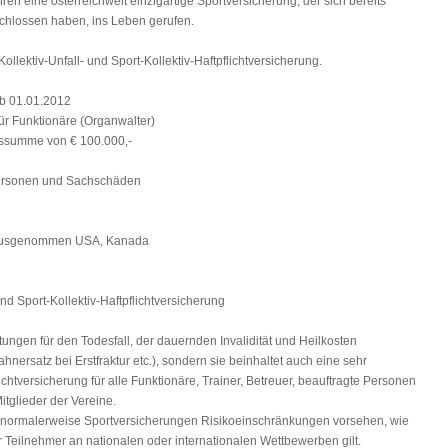
hren eine österreichweit einzigartige Sportversicherung, der sich bereits
hlossen haben, ins Leben gerufen.
ollektiv-Unfall- und Sport-Kollektiv-Haftpflichtversicherung.
b 01.01.2012
ür Funktionäre (Organwalter)
gssumme von € 100.000,-
ersonen und Sachschäden
: (ausgenommen USA, Kanada
nd Sport-Kollektiv-Haftpflichtversicherung
tungen für den Todesfall, der dauernden Invalidität und Heilkosten
hnersatz bei Erstfraktur etc.), sondern sie beinhaltet auch eine sehr
chtversicherung für alle Funktionäre, Trainer, Betreuer, beauftragte Personen
itglieder der Vereine.
wo normalerweise Sportversicherungen Risikoeinschränkungen vorsehen, wie
 für Teilnehmer an nationalen oder internationalen Wettbewerben gilt.